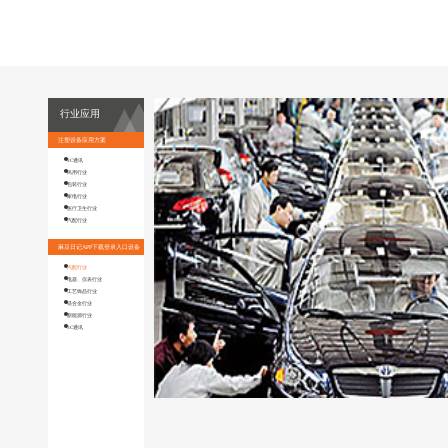
行业应用
注塑设备应用方案
3C通讯
民用行业
包装行业
家电行业
医疗卫生行业
汽配行业
麻豆日记APP下载登录入口设备
应用方案
汽配行业
电器、仪表行业
工艺饰品行业
镁合金行业
新能源行业
3C通讯